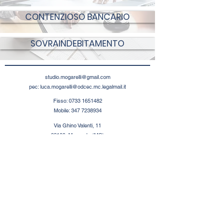
CONTENZIOSO BANCARIO
SOVRAINDEBITAMENTO
studio.mogarelli@gmail.com
pec:
luca.mogarelli@odcec.mc.legalmail.it
Fisso:
0733 1651482
Mobile:
347 7238934
Via Ghino Valenti, 11
62100, Macerata (MC)
Italia
P. Iva:
01925400432
Privacy Policy
Do Not Sell My Personal Information