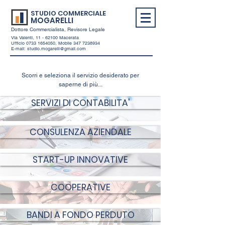
STUDIO COMMERCIALE
MOGARELLI
Dottore Commercialista, Revisore Legale
Via Valenti,
11 - 62100
Macerata
Ufficio
0733 1654050
, Mobile
347 7238934
E-mail:
studio.mogarelli@gmail.com
Scorri e seleziona il servizio desiderato per
saperne di più...
SERVIZI DI CONTABILITA'
CONSULENZA AZIENDALE
START-UP INNOVATIVE
COOPERATIVE
BANDI A FONDO PERDUTO