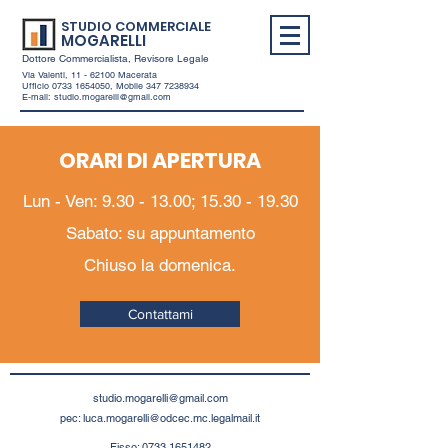
STUDIO COMMERCIALE
MOGARELLI
Dottore Commercialista, Revisore Legale
Via Valenti,
11 - 62100
Macerata
Ufficio
0733 1654050
, Mobile
347 7238934
E-mail:
studio.mogarelli@gmail.com
ORARI DI APERTURA
Lun - Ven:
9.30 - 13.00
;
15.30 - 19.30
Sabato: su appuntamento
Chiuso la domenica.
Contattami
studio.mogarelli@gmail.com
pec:
luca.mogarelli@odcec.mc.legalmail.it
Fisso:
0733 1651482