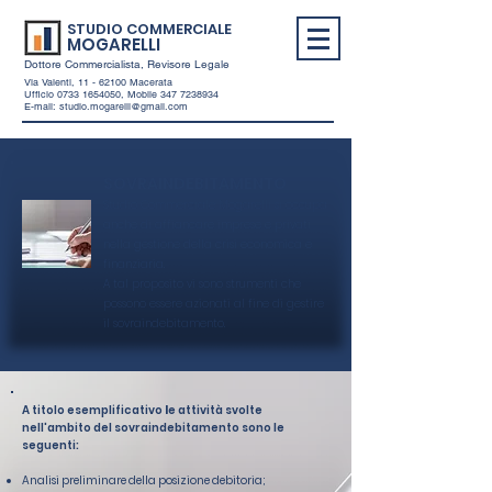
STUDIO COMMERCIALE
MOGARELLI
Dottore Commercialista, Revisore Legale
Via Valenti,
11 - 62100
Macerata
Ufficio
0733 1654050
, Mobile
347 7238934
E-mail:
studio.mogarelli@gmail.com
SOVRAINDEBITAMENTO
Studio Commerciale Mogarelli si occupa
anche di affiancare imprese e privati
nella gestione della crisi economica e
finanziaria.
A tal proposito vi sono strumenti che
possono essere azionati al fine di gestire
il sovraindebitamento.
​A titolo esemplificativo
l
e attività svolte
nell'ambito del sovraindebitamento sono le
seguenti:
Analisi preliminare della posizione debitoria;