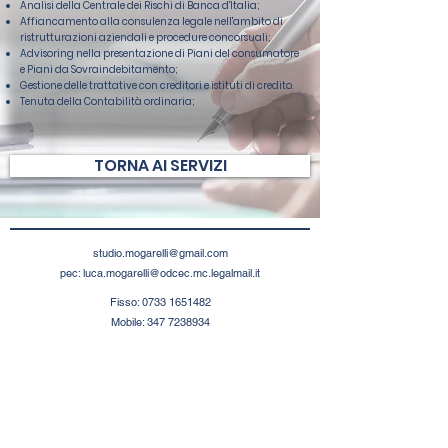
Analisi della Centrale dei Rischi di Banca d'Italia;
Affiancamento alla consulenza legale nell'ambito di
ristrutturazioni aziendali e procedure concorsuali;
Advisoring nella presentazione di Piani del consumatore
e Piani da Sovraindebitamento;
Gestione delle trattative con creditori e istituti di credito.
Tenuta della Contabilità ordinaria;
TORNA AI SERVIZI
studio.mogarelli@gmail.com
pec:
luca.mogarelli@odcec.mc.legalmail.it
Fisso:
0733 1651482
Mobile:
347 7238934
Via Ghino Valenti, 11
62100, Macerata (MC)
Italia
P. Iva:
01925400432