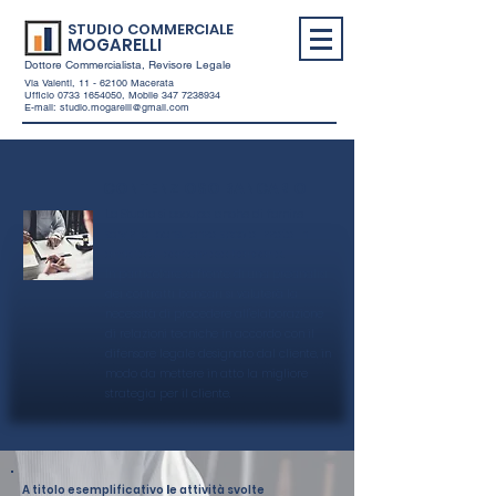
STUDIO COMMERCIALE
MOGARELLI
Dottore Commercialista, Revisore Legale
Via Valenti,
11 - 62100
Macerata
Ufficio
0733 1654050
, Mobile
347 7238934
E-mail:
studio.mogarelli@gmail.com
CONTENZIOSO BANCARIO
Lo Studio si occupa anche di fornire
servizi di consulenza specializzata in
ambito di contenzioso bancario.
In particolare, a fronte di una preanalisi
dei contratti bancari si valuterà la
necessità di procedere all'elaborazione
di relazioni tecniche in accordo con il
difensore legale designato dal cliente, in
modo da mettere in atto la migliore
strategia per il cliente.
​A titolo esemplificativo
l
e attività svolte