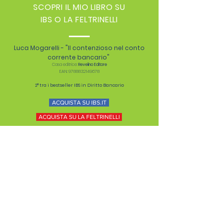
SCOPRI IL MIO LIBRO SU
IBS O LA FELTRINELLI
Luca Mogarelli - "Il contenzioso nel conto
corrente bancario"
Casa editrice:
Revelino Editore
EAN:
9788832149678
2° tra i bestseller IBS in Diritto Bancario
ACQUISTA SU IBS.IT
ACQUISTA SU LA FELTRINELLI
studio.mogarelli@gmail.com
pec:
luca.mogarelli@odcec.mc.legalmail.it
Fisso:
0733 1651482
Mobile:
347 7238934
Via Ghino Valenti, 11
62100, Macerata (MC)
Italia