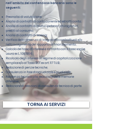
nell'ambito del contenzioso bancario sono le
seguenti:
Preanalisi di valutazione;
Analisi di contratti di conto corrente ed estratti conto;
Analisi di contratti di mutui ipotecari, chirografari,
prestiti al consumo;
Analisi di contratti di leasing;
Verifica della presenza di irregolarità contrattuali e/o
nello svolgimento del rapporto di finanziamento;
Calcolo del tasso d'interesse e raffronto con il tasso soglia
usura ex L. 108/1996;
Ricalcolo degli interessi in regime di capitalizzazione
semplice e/o al Tasso BOT ex art. 117 T.U.B.;
Redazione di perizie tecniche;
Consulenza in fase stragiudiziale e giudiziale;
Assistenza tecnica alla redazione delle memorie
difensive;
Redazione di relazioni di consulenza tecnica di parte.
TORNA AI SERVIZI