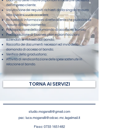
Disamina delle misure disponibili in base alle necessità
dell'impresa cliente;
Valutazione dei requisiti richiesti dalla singola misura
alla quale si vuole accedere;
Richieste di informazioni dirette all'ente che pubblica la
misura di finanziamento;
Predisposizione della domanda di accesso al bando;
Predisposizione di business plan e pianificazioni
aziendali se richiesti dal bando;
Raccolta dei documenti necessari ed invio della
domanda di accesso al bando;
Verifica della graduatoria;
Attività di rendicontazione delle spese sostenute in
relazione al bando.
TORNA AI SERVIZI
studio.mogarelli@gmail.com
pec:
luca.mogarelli@odcec.mc.legalmail.it
Fisso:
0733 1651482
Mobile:
347 7238934