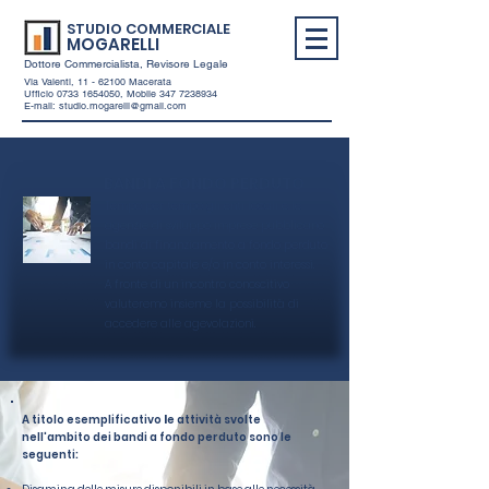
STUDIO COMMERCIALE
MOGARELLI
Dottore Commercialista, Revisore Legale
Via Valenti,
11 - 62100
Macerata
Ufficio
0733 1654050
, Mobile
347 7238934
E-mail:
studio.mogarelli@gmail.com
BANDI A FONDO PERDUTO
Tempo per tempo gli enti locali e le
agenzie di sviluppo imprese pubblicano
bandi di finanziamento a fondo perduto
in conto capitale e/o in conto interessi.
A fronte di un incontro conoscitivo
valuteremo insieme la possibilità di
accedere alle agevolazioni.
​A titolo esemplificativo
l
e attività svolte
nell'ambito dei bandi a fondo perduto sono le
seguenti: