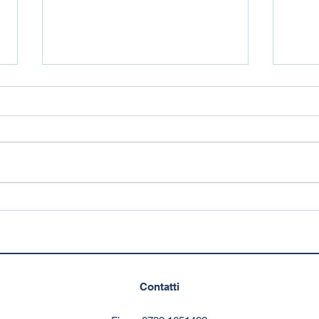
Il mio libro, una guida
BAN
pratica
Bonu
cost
coo
Contatti