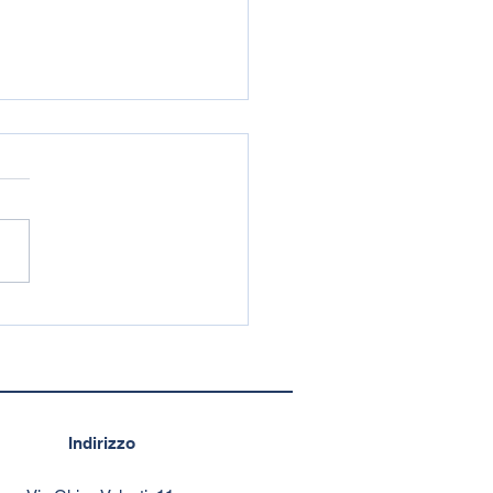
DO PROMOCOOP2020:
s 1.000 euro per
ituire una
perativa
Indirizzo