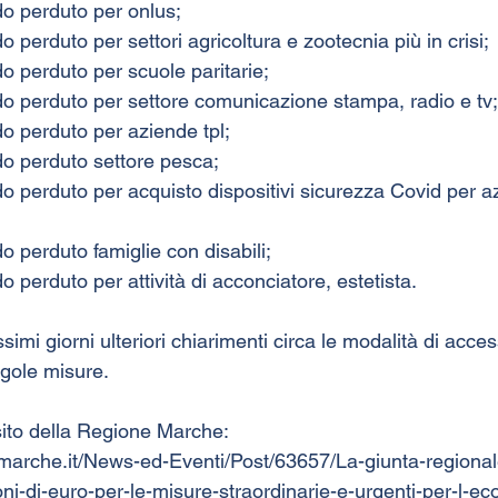
do perduto per onlus;
o perduto per settori agricoltura e zootecnia più in crisi;
do perduto per scuole paritarie;
do perduto per settore comunicazione stampa, radio e tv;
do perduto per aziende tpl;
do perduto settore pesca;
do perduto per acquisto dispositivi sicurezza Covid per a
o perduto famiglie con disabili;
o perduto per attività di acconciatore, estetista.
imi giorni ulteriori chiarimenti circa le modalità di access
gole misure. 
l sito della Regione Marche:
.marche.it/News-ed-Eventi/Post/63657/La-giunta-regiona
i-di-euro-per-le-misure-straordinarie-e-urgenti-per-l-ec