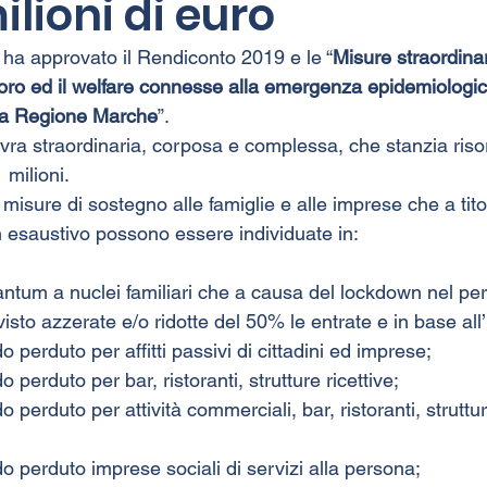
ilioni di euro
ha approvato il Rendiconto 2019 e le “
Misure straordinar
avoro ed il welfare connesse alla emergenza epidemiologi
lla Regione Marche
”.
ovra straordinaria, corposa e complessa, che stanzia riso
 milioni.
isure di sostegno alle famiglie e alle imprese che a tito
n esaustivo possono essere individuate in:
antum a nuclei familiari che a causa del lockdown nel per
isto azzerate e/o ridotte del 50% le entrate e in base all
o perduto per affitti passivi di cittadini ed imprese;
o perduto per bar, ristoranti, strutture ricettive;
o perduto per attività commerciali, bar, ristoranti, struttur
do perduto imprese sociali di servizi alla persona;