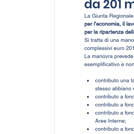
da 201 m
La Giunta Regionale 
per l’economia, il l
per la ripartenza de
Si tratta di una man
complessivi euro 201
La manovra prevede m
esemplificativo e no
contributo una t
stesso abbiano v
contributo a fond
contributo a fond
contributo a fond
Aree Interne;
contributo a fon