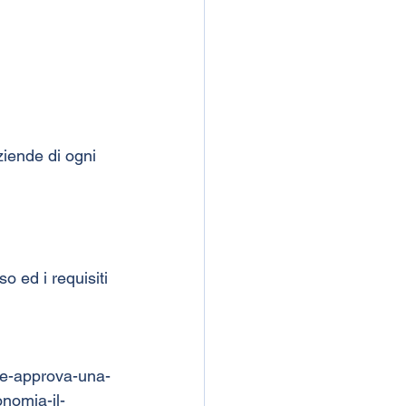
ziende di ogni 
o ed i requisiti 
le-approva-una-
onomia-il-