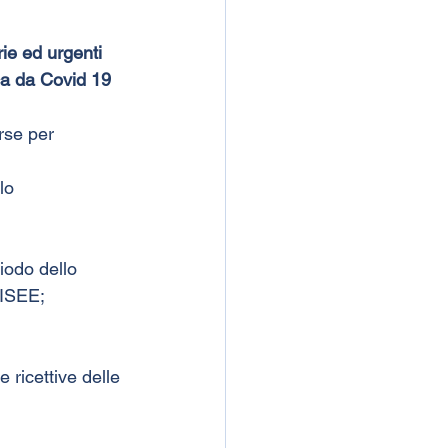
ie ed urgenti 
ca da Covid 19 
rse per 
lo 
iodo dello 
’ISEE;
e ricettive delle 