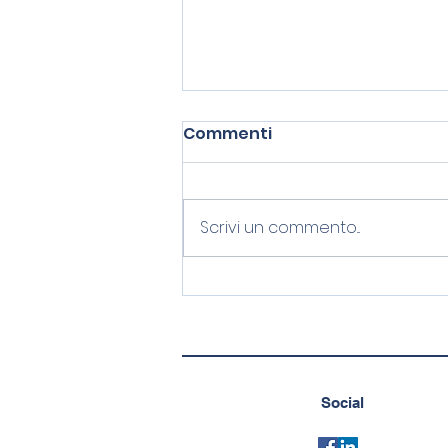
Commenti
Scrivi un commento...
Bando Regione Marche:
FONDO PERDUTO 60%
Start up innovative
Social