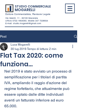
STUDIO COMMERCIALE
MOGARELLI
Dottore Commercialista, Revisore Legale
Via Valenti,
11 - 62100
Macerata
Ufficio
0733 1654050
, Mobile
347 7238934
E-mail:
studio.mogarelli@gmail.com
Post
Luca Mogarelli
30 lug 2019
Tempo di lettura: 2 min
Flat Tax 2020: come
funziona...
Nel 2019 è stato avviato un processo di 
semplificazione per i titolari di partita 
IVA, ampliando il raggio d'azione del 
regime forfettario, che attualmente può 
essere optato dalle ditte individuali 
aventi un fatturato inferiore ad euro 
65.000.