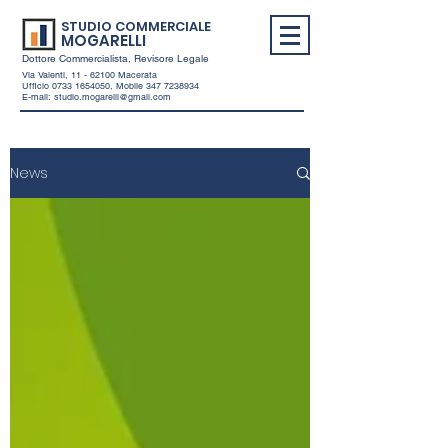
STUDIO COMMERCIALE
MOGARELLI
Dottore Commercialista, Revisore Legale
Via Valenti,
11 - 62100
Macerata
Ufficio
0733 1654050
, Mobile
347 7238934
E-mail:
studio.mogarelli@gmail.com
News